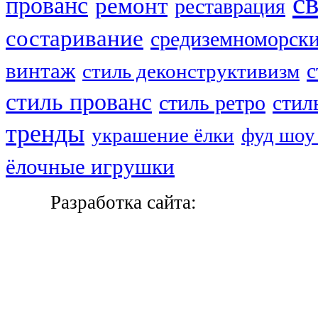
с
прованс
ремонт
реставрация
состаривание
средиземноморски
винтаж
с
стиль деконструктивизм
стиль прованс
стиль ретро
стил
тренды
украшение ёлки
фуд шоу 
ёлочные игрушки
Разработка сайта: