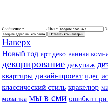
Сообщение *
Имя *
Э
Наверх
Новый год
ванная комн
арт деко
декорирование
ди
декупаж
дизайнпроект
квартиры
идея
и
классический стиль
кракелюр
м
мы в сми
мозаика
ошибки при