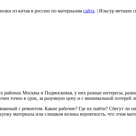
озки из китая в россию по материалам
сайта
. | Ильсур метшин 
х районах Москвы и Подмосковья, у них разные интересы, разны
кончен точно в срок, за разумную цену и с минимальной потерей
занный с ремонтом. Какие рабочие? Где их найти? Сбегут ли они 
купку материала или слишком велика вероятность, что этим мате