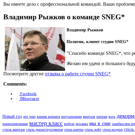
Вы имеете дело с профессиональной командой. Ваши проблем
Владимир Рыжков о команде SNEG*
Владимир Рыжков
Политик, клиент студии SNEG*
"Спасибо команде SNEG*, что ре
Желаю им удачи и большого буд
Посмотрите другие
отзывы о работе студии SNEG*
Comments:
Facebook
ВКонтакте
декори
Новый год
арт деко
ванная комната
визуализации
винтаж
витраж
воск
мастер класс
мы в сми
марморирование
мебель
мозаика
ошибки при ре
стиль
стиль винтаж
стиль деконструктивизм
стиль кантри
стиль лофт
стиль модерн