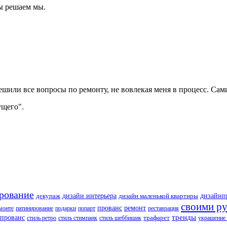
ы решаем мы.
шили все вопросы по ремонту, не вовлекая меня в процесс. Сами 
ущего".
рование
декупаж
дизайн интерьера
дизайнп
дизайн маленькой квартиры
своими р
прованс
ремонт
монте
патинирование
подарки
попарт
реставрация
тренды
 прованс
стиль ретро
стиль стимпанк
стиль шеббишик
трафарет
украшение