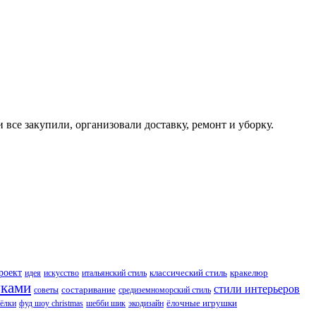
все закупили, организовали доставку, ремонт и уборку.
роект
идея
искусство
итальянский стиль
классический стиль
кракелюр
уками
стили интерьеров
состаривание
советы
средиземноморский стиль
 ёлки
фуд шоу christmas
шебби шик
экодизайн
ёлочные игрушки